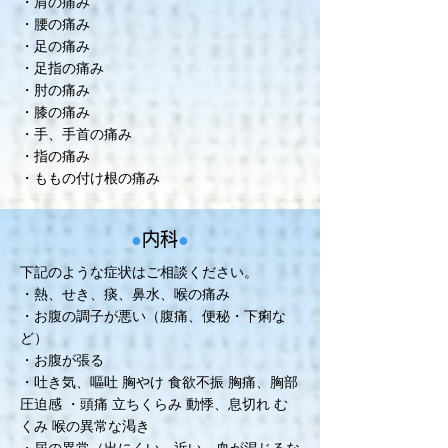
・肩の痛み
・腰の痛み
・足の痛み
・足指の痛み
・肘の痛み
・膝の痛み
・手、手首の痛み
・指の痛み
・ももの付け根の痛み
●
内科
●
下記のような症状はご相談ください。
・熱、せき、痰、鼻水、喉の痛み
・お腹の調子が悪い（腹痛、便秘・下痢な
ど）
・お腹が張る
・吐き気、嘔吐 胸やけ 食欲不振 胸痛、胸部
圧迫感 ・頭痛 立ちくらみ 動悸、息切れ む
くみ 喉の異常な渇き