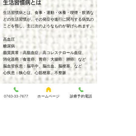
生活習慣病とは
生活習慣病とは、食事・運動・休養・喫煙・飲酒な
どの生活習慣が、その発症や進行に関与する病気の
ことを指し、主に次のようなものが挙げられます。
高血圧
糖尿病
脂質異常：高脂血症、高コレステロール血症、
消化器癌：食道癌、胃癌、大腸癌、肺癌、など
脳血管疾患：脳卒中、脳出血、脳梗塞、など
心疾患：狭心症、心筋梗塞、不整脈
生活習慣病には予後不良のものも多く、予防が重要
です。
0763-33-7677
ホームページ
診療予約電話