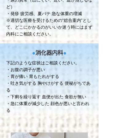
・尿の異常（出にくい、近い、血が混じるな
ど）
・発疹 疲労感、夏バテ 急な体重の増減
※適切な医療を受けるための“総合案内”とし
て、どこにかかるのがいいか迷う時にはまず
内科にご相談ください。
●
消化器内科
●
下記のような症状はご相談ください。
・お腹の調子が悪い
・胃が痛い 胃もたれがする
・吐き気がする 胸やけがする 便秘がちであ
る
・下痢を繰り返す 血便が出た 食欲が無い
・急に体重が減少した 顔色が悪いと言われ
る